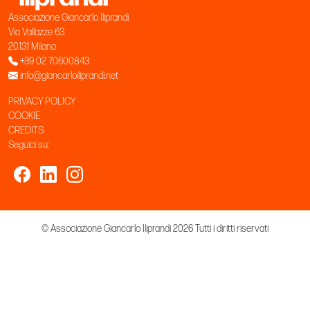
Associazione Giancarlo Iliprandi
Via Vallazze 63
20131 Milano
+39 02 70600843
info@giancarloiliprandi.net
PRIVACY POLICY
COOKIE
CREDITS
Seguici su:
© Associazione Giancarlo Iliprandi 2026 Tutti i diritti riservati