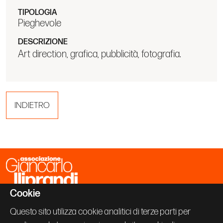
TIPOLOGIA
Pieghevole
DESCRIZIONE
Art direction, grafica, pubblicità, fotografia.
INDIETRO
Cookie
Associazione Giancarlo Iliprandi
Via Vallazze 63
Questo sito utilizza cookie analitici di terze parti per
20131 Milano