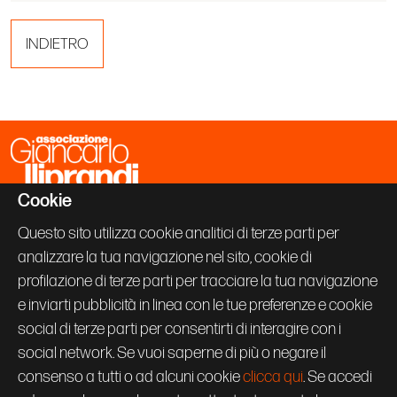
INDIETRO
Cookie
Associazione Giancarlo Iliprandi
Via Vallazze 63
Questo sito utilizza cookie analitici di terze parti per
20131 Milano
analizzare la tua navigazione nel sito, cookie di
+39 02 70600843
info@giancarloiliprandi.net
profilazione di terze parti per tracciare la tua navigazione
e inviarti pubblicità in linea con le tue preferenze e cookie
PRIVACY POLICY
social di terze parti per consentirti di interagire con i
COOKIE
CREDITS
social network. Se vuoi saperne di più o negare il
Seguici su:
consenso a tutti o ad alcuni cookie
clicca qui
. Se accedi