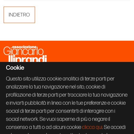
INDIETRO
Cookie
Associazione Giancarlo Iliprandi
Via Vallazze 63
Questo sito utilizza cookie analitici di terze parti per
20131 Milano
analizzare la tua navigazione nel sito, cookie di
+39 02 70600843
info@giancarloiliprandi.net
profilazione di terze parti per tracciare la tua navigazione
e inviarti pubblicità in linea con le tue preferenze e cookie
PRIVACY POLICY
social di terze parti per consentirti di interagire con i
COOKIE
CREDITS
social network. Se vuoi saperne di più o negare il
Seguici su:
consenso a tutti o ad alcuni cookie
clicca qui
. Se accedi