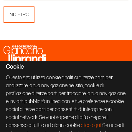
INDIETRO
Cookie
Associazione Giancarlo Iliprandi
Via Vallazze 63
Questo sito utilizza cookie analitici di terze parti per
20131 Milano
analizzare la tua navigazione nel sito, cookie di
+39 02 70600843
info@giancarloiliprandi.net
profilazione di terze parti per tracciare la tua navigazione
e inviarti pubblicità in linea con le tue preferenze e cookie
PRIVACY POLICY
social di terze parti per consentirti di interagire con i
COOKIE
CREDITS
social network. Se vuoi saperne di più o negare il
Seguici su:
consenso a tutti o ad alcuni cookie
clicca qui
. Se accedi