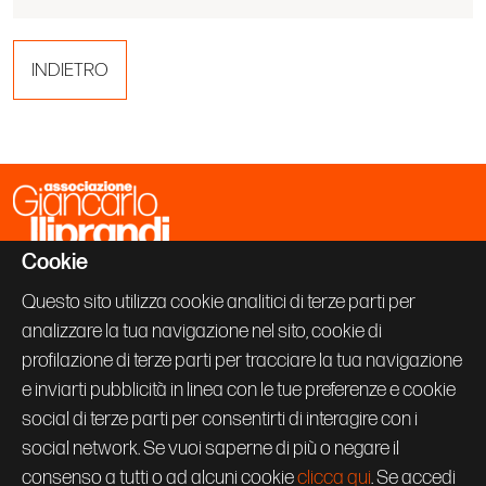
INDIETRO
Cookie
Associazione Giancarlo Iliprandi
Via Vallazze 63
Questo sito utilizza cookie analitici di terze parti per
20131 Milano
analizzare la tua navigazione nel sito, cookie di
+39 02 70600843
info@giancarloiliprandi.net
profilazione di terze parti per tracciare la tua navigazione
e inviarti pubblicità in linea con le tue preferenze e cookie
PRIVACY POLICY
social di terze parti per consentirti di interagire con i
COOKIE
CREDITS
social network. Se vuoi saperne di più o negare il
Seguici su:
consenso a tutti o ad alcuni cookie
clicca qui
. Se accedi