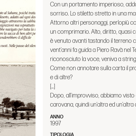
Con un portamento imperioso, addol
sorriso. Lo stiletto stretto in una 
Attorno altri personaggi, perlopiù 
un comprimario. Alto, diritto, quas
è venuto avanti tastando il terreno c
vent’anni fa guida a Piero Ravà nel 
riconosciuto la voce, veniva a strin
Come non annotare sulla carta il pro
e di altre?
[…]
Dopo, all’improvviso, abbiamo visto 
carovana, quindi un’altra ed un’altra
ANNO
1997
TIPOLOGIA