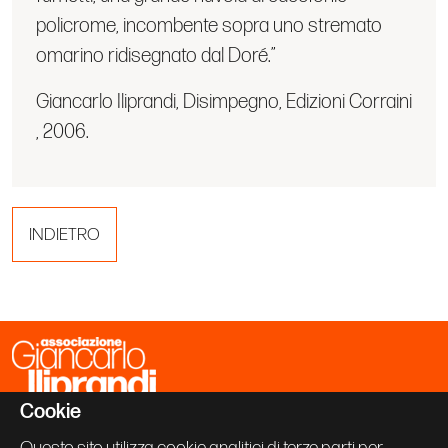
policrome, incombente sopra uno stremato
omarino ridisegnato dal Doré.”
Giancarlo Iliprandi, Disimpegno, Edizioni Corraini
, 2006.
INDIETRO
Cookie
Associazione Giancarlo Iliprandi
Via Vallazze 63