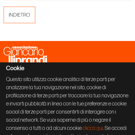
INDIETRO
Cookie
Associazione Giancarlo Iliprandi
Via Vallazze 63
Questo sito utilizza cookie analitici di terze parti per
20131 Milano
analizzare la tua navigazione nel sito, cookie di
+39 02 70600843
info@giancarloiliprandi.net
profilazione di terze parti per tracciare la tua navigazione
e inviarti pubblicità in linea con le tue preferenze e cookie
PRIVACY POLICY
social di terze parti per consentirti di interagire con i
COOKIE
CREDITS
social network. Se vuoi saperne di più o negare il
Seguici su:
consenso a tutti o ad alcuni cookie
clicca qui
. Se accedi