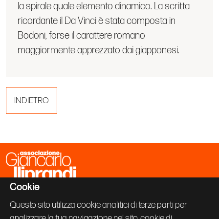
la spirale quale elemento dinamico. La scritta
ricordante il Da Vinci è stata composta in
Bodoni, forse il carattere romano
maggiormente apprezzato dai giapponesi.
INDIETRO
Cookie
Associazione Giancarlo Iliprandi
Via Vallazze 63
Questo sito utilizza cookie analitici di terze parti per
20131 Milano
analizzare la tua navigazione nel sito, cookie di