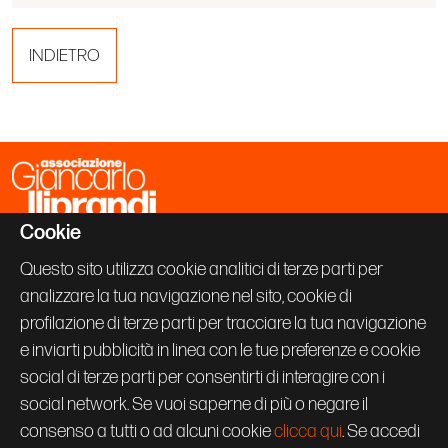
INDIETRO
Cookie
Associazione Giancarlo Iliprandi
Via Vallazze 63
Questo sito utilizza cookie analitici di terze parti per
20131 Milano
analizzare la tua navigazione nel sito, cookie di
+39 02 70600843
info@giancarloiliprandi.net
profilazione di terze parti per tracciare la tua navigazione
e inviarti pubblicità in linea con le tue preferenze e cookie
PRIVACY POLICY
social di terze parti per consentirti di interagire con i
COOKIE
CREDITS
social network. Se vuoi saperne di più o negare il
Seguici su:
consenso a tutti o ad alcuni cookie
clicca qui
. Se accedi