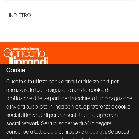
INDIETRO
Cookie
Associazione Giancarlo Iliprandi
Via Vallazze 63
Questo sito utilizza cookie analitici di terze parti per
20131 Milano
analizzare la tua navigazione nel sito, cookie di
+39 02 70600843
info@giancarloiliprandi.net
profilazione di terze parti per tracciare la tua navigazione
e inviarti pubblicità in linea con le tue preferenze e cookie
PRIVACY POLICY
social di terze parti per consentirti di interagire con i
COOKIE
CREDITS
social network. Se vuoi saperne di più o negare il
Seguici su:
consenso a tutti o ad alcuni cookie
clicca qui
. Se accedi