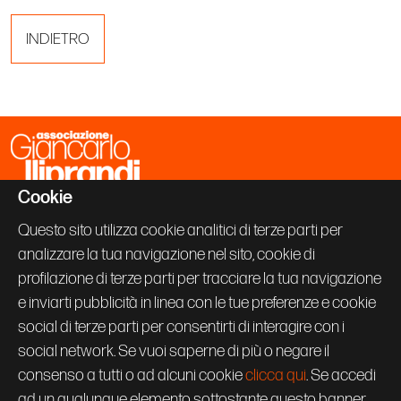
INDIETRO
Cookie
Associazione Giancarlo Iliprandi
Via Vallazze 63
Questo sito utilizza cookie analitici di terze parti per
20131 Milano
analizzare la tua navigazione nel sito, cookie di
+39 02 70600843
info@giancarloiliprandi.net
profilazione di terze parti per tracciare la tua navigazione
e inviarti pubblicità in linea con le tue preferenze e cookie
PRIVACY POLICY
social di terze parti per consentirti di interagire con i
COOKIE
CREDITS
social network. Se vuoi saperne di più o negare il
Seguici su:
consenso a tutti o ad alcuni cookie
clicca qui
. Se accedi
ad un qualunque elemento sottostante questo banner