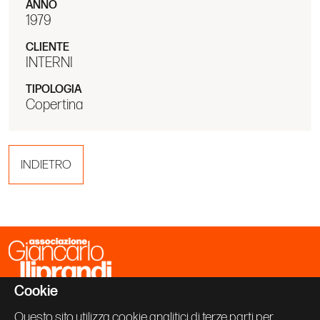
ANNO
1979
CLIENTE
INTERNI
TIPOLOGIA
Copertina
INDIETRO
Cookie
Associazione Giancarlo Iliprandi
Via Vallazze 63
Questo sito utilizza cookie analitici di terze parti per