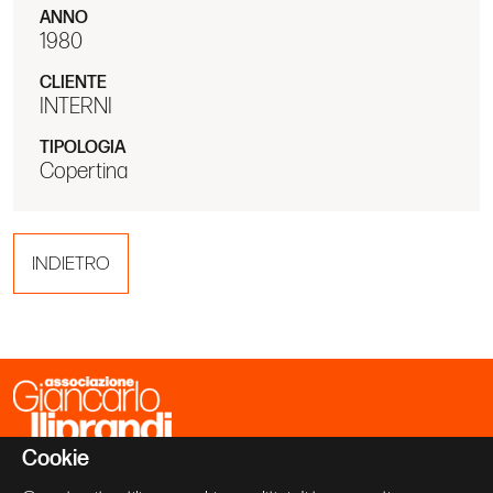
ANNO
1980
CLIENTE
INTERNI
TIPOLOGIA
Copertina
INDIETRO
Cookie
Associazione Giancarlo Iliprandi
Via Vallazze 63