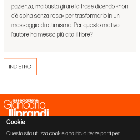
pazienza, ma basta girare la frase dicendo «non
c’è spina senza rosa» per trasformarlo in un
messaggio di ottimismo. Per questo motivo
l’autore ha messo più alto il fiore?
INDIETRO
Cookie
Associazione Giancarlo Iliprandi
Via Vallazze 63
Questo sito utilizza cookie analitici di terze parti per
20131 Milano