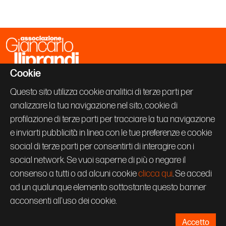
Cookie
Associazione Giancarlo Iliprandi
Via Vallazze 63
Questo sito utilizza cookie analitici di terze parti per
20131 Milano
analizzare la tua navigazione nel sito, cookie di
+39 02 70600843
info@giancarloiliprandi.net
profilazione di terze parti per tracciare la tua navigazione
e inviarti pubblicità in linea con le tue preferenze e cookie
PRIVACY POLICY
social di terze parti per consentirti di interagire con i
COOKIE
CREDITS
social network. Se vuoi saperne di più o negare il
Seguici su:
consenso a tutti o ad alcuni cookie
clicca qui
. Se accedi
ad un qualunque elemento sottostante questo banner
acconsenti all'uso dei cookie.
Accetto