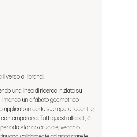
il verso a Iliprandi.
ndo una linea di ricerca iniziata su
va limando un alfabeto geometrico
 applicato in certe sue opere recenti e,
ri contemporanei. Tutti questi alfabeti, è
n periodo storico cruciale, vecchio
tinuano validamente ad accostare le