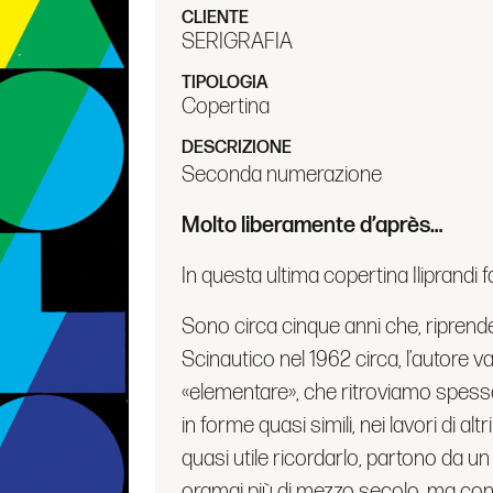
CLIENTE
SERIGRAFIA
TIPOLOGIA
Copertina
DESCRIZIONE
Seconda numerazione
Molto liberamente d’après…
In questa ultima copertina Iliprandi fa 
Sono circa cinque anni che, riprende
Scinautico nel 1962 circa, l’autore 
«elementare», che ritroviamo spesso
in forme quasi simili, nei lavori di alt
quasi utile ricordarlo, partono da u
oramai più di mezzo secolo, ma con