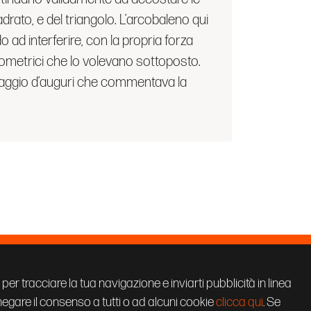
adrato, e del triangolo. L’arcobaleno qui
o ad interferire, con la propria forza
eometrici che lo volevano sottoposto.
saggio d’auguri che commentava la
Seguici su:
i per tracciare la tua navigazione e inviarti pubblicità in linea
 negare il consenso a tutti o ad alcuni cookie
clicca qui
. Se