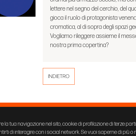
lettere nel segno del cerchio, del qu
gioca il ruolo di protagonista venend
cromatica, al di sopra degli spazi g
Vogliamo rileggere assieme il mes
nostra prima copertina?
INDIETRO
prandi
PRIVACY POLICY
COOKIE
re la tua navigazione nel sito, cookie di profilazione di terze part
CREDITS
tirti di interagire con i social network. Se vuoi saperne di più o