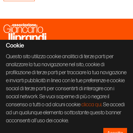
Cookie
Associazione Giancarlo Iliprandi
Via Vallazze 63
Questo sito utilizza cookie analitici di terze parti per
20131 Milano
analizzare la tua navigazione nel sito, cookie di
+39 02 70600843
info@giancarloiliprandi.net
profilazione di terze parti per tracciare la tua navigazione
e inviarti pubblicità in linea con le tue preferenze e cookie
PRIVACY POLICY
social di terze parti per consentirti di interagire con i
COOKIE
CREDITS
social network. Se vuoi saperne di più o negare il
Seguici su:
consenso a tutti o ad alcuni cookie
clicca qui
. Se accedi
ad un qualunque elemento sottostante questo banner
acconsenti all'uso dei cookie.