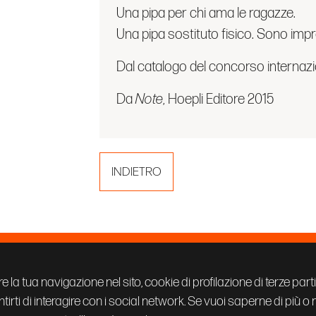
Una pipa per chi ama le ragazze.
Una pipa sostituto fisico. Sono imp
Dal catalogo del concorso internazi
Da
Note
, Hoepli Editore 2015
INDIETRO
prandi
PRIVACY POLICY
COOKIE
re la tua navigazione nel sito, cookie di profilazione di terze part
CREDITS
tirti di interagire con i social network. Se vuoi saperne di più o
net