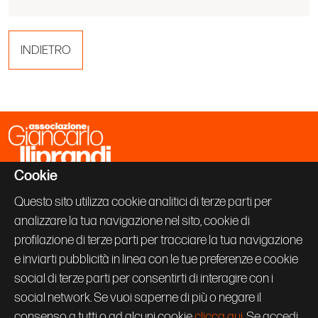
INDIETRO
Cookie
Associazione Giancarlo Iliprandi
Via Vallazze 63
Questo sito utilizza cookie analitici di terze parti per
20131 Milano
analizzare la tua navigazione nel sito, cookie di
+39 02 70600843
info@giancarloiliprandi.net
profilazione di terze parti per tracciare la tua navigazione
e inviarti pubblicità in linea con le tue preferenze e cookie
PRIVACY POLICY
social di terze parti per consentirti di interagire con i
COOKIE
CREDITS
social network. Se vuoi saperne di più o negare il
Seguici su:
consenso a tutti o ad alcuni cookie
clicca qui
. Se accedi