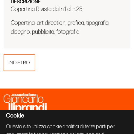
DESCRIZIONE
Copertina Rivista dal n.1 al n.23
Copertina, art direction, grafica, tipografia,
disegno, pubblicità, fotografia
INDIETRO
Cookie
Associazione Giancarlo Iliprandi
Via Vallazze 63
Questo sito utilizza cookie analitici di terze parti per
20131 Milano