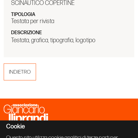
SCINAUTICO COPERTINE
TIPOLOGIA
Testata per rivista
DESCRIZIONE
Testata, grafica, tipografia, logotipo
INDIETRO
Cookie
Associazione Giancarlo Iliprandi
Via Vallazze 63
Questo sito utilizza cookie analitici di terze parti per