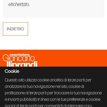
etichettato.
INDIETRO
Cookie
Associazione Giancarlo Iliprandi
Via Vallazze 63
Questo sito utilizza cookie analitici di terze parti per
20131 Milano
analizzare la tua navigazione nel sito, cookie di
+39 02 70600843
info@giancarloiliprandi.net
profilazione di terze parti per tracciare la tua navigazione
e inviarti pubblicità in linea con le tue preferenze e cookie
PRIVACY POLICY
social di terze parti per consentirti di interagire con i
COOKIE