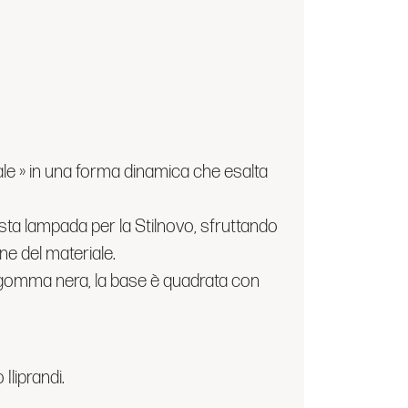
rale » in una forma dinami­ca che esalta
sta lampada per la Stil­novo, sfruttando
ne del mate­riale.
in gomma nera, la base è quadrata con
Iliprandi.