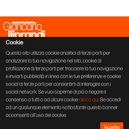
Cookie
Associazione Giancarlo Iliprandi
Via Vallazze 63
Questo sito utilizza cookie analitici di terze parti per
20131 Milano
analizzare la tua navigazione nel sito, cookie di
+39 02 70600843
info@giancarloiliprandi.net
profilazione di terze parti per tracciare la tua navigazione
e inviarti pubblicità in linea con le tue preferenze e cookie
PRIVACY POLICY
social di terze parti per consentirti di interagire con i
COOKIE
CREDITS
social network. Se vuoi saperne di più o negare il
Seguici su:
consenso a tutti o ad alcuni cookie
clicca qui
. Se accedi
ad un qualunque elemento sottostante questo banner
acconsenti all'uso dei cookie.
Accetto