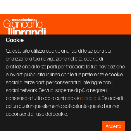
Cookie
Associazione Giancarlo Iliprandi
Via Vallazze 63
Questo sito utilizza cookie analitici di terze parti per
20131 Milano
analizzare la tua navigazione nel sito, cookie di
+39 02 70600843
info@giancarloiliprandi.net
profilazione di terze parti per tracciare la tua navigazione
e inviarti pubblicità in linea con le tue preferenze e cookie
PRIVACY POLICY
social di terze parti per consentirti di interagire con i
COOKIE
CREDITS
social network. Se vuoi saperne di più o negare il
Seguici su:
consenso a tutti o ad alcuni cookie
clicca qui
. Se accedi
ad un qualunque elemento sottostante questo banner
acconsenti all'uso dei cookie.
Accetto
© Associazione Giancarlo Iliprandi 2026 Tutti i diritti riservati