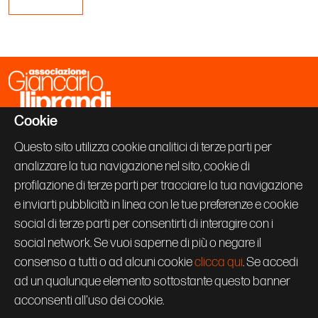
Cookie
Associazione Giancarlo Iliprandi
Via Vallazze 63
Questo sito utilizza cookie analitici di terze parti per
20131 Milano
analizzare la tua navigazione nel sito, cookie di
+39 02 70600843
info@giancarloiliprandi.net
profilazione di terze parti per tracciare la tua navigazione
e inviarti pubblicità in linea con le tue preferenze e cookie
PRIVACY POLICY
social di terze parti per consentirti di interagire con i
COOKIE
CREDITS
social network. Se vuoi saperne di più o negare il
Seguici su:
consenso a tutti o ad alcuni cookie
clicca qui
. Se accedi
ad un qualunque elemento sottostante questo banner
acconsenti all'uso dei cookie.